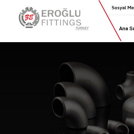
Sosyal M
Ana S