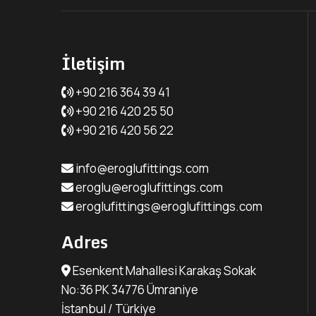
İletişim
+90 216 364 39 41
+90 216 420 25 50
+90 216 420 56 22
info@eroglufittings.com
eroglu@eroglufittings.com
eroglufittings@eroglufittings.com
Adres
Esenkent Mahallesi Karakaş Sokak
No:36 PK 34776 Ümraniye
İstanbul / Türkiye