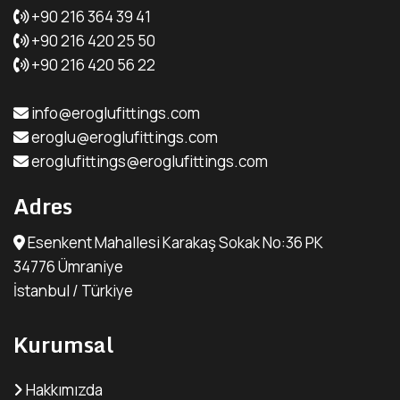
+90 216 364 39 41
+90 216 420 25 50
+90 216 420 56 22
info@eroglufittings.com
eroglu@eroglufittings.com
eroglufittings@eroglufittings.com
Adres
Esenkent Mahallesi Karakaş Sokak No:36 PK
34776 Ümraniye
İstanbul / Türkiye
Kurumsal
Hakkımızda